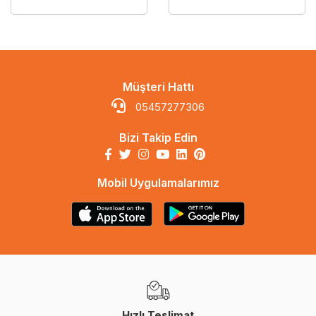
Müşteri Hattı
05457277306
Bizi Takip Edin
Mobil Uygulamalarımız
Hızlı Teslimat