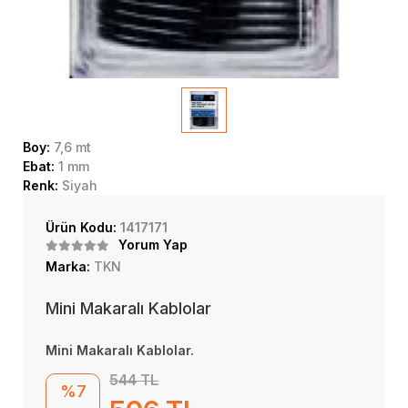
Boy:
7,6 mt
Ebat:
1 mm
Renk:
Siyah
Ürün Kodu:
1417171
Yorum Yap
Marka:
TKN
Mini Makaralı Kablolar
Mini Makaralı Kablolar.
544 TL
%7