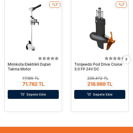
%7
%7
Minnkota Elektrikli Dıştan
Torqeedo Pod Drive Cruise
Takma Motor
3.0 FP 24V DC
77.185 TL
235.472 TL
71.782 TL
218.989 TL
Sepete Ekle
Sepete Ekle