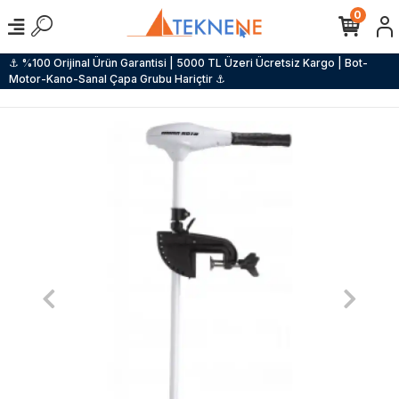
0
⚓ %100 Orijinal Ürün Garantisi | 5000 TL Üzeri Ücretsiz Kargo | Bot-
Motor-Kano-Sanal Çapa Grubu Hariçtir ⚓