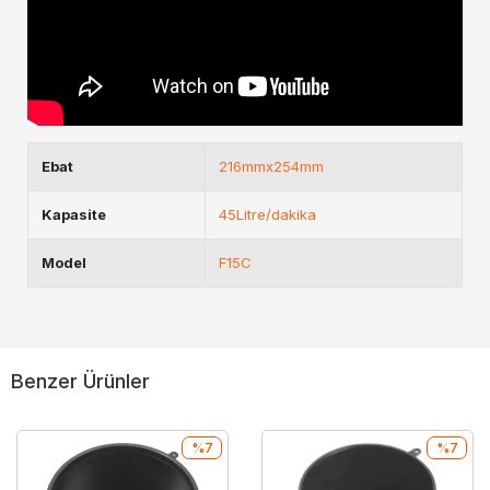
Ebat
216mmx254mm
Kapasite
45Litre/dakika
Model
F15C
Benzer Ürünler
%7
%7