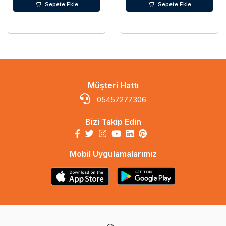
Sepete Ekle
Sepete Ekle
Müşteri Hattı
05457277306
Bizi Takip Edin
Mobil Uygulamalarımız