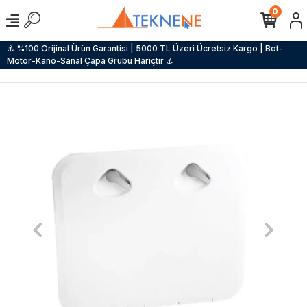
0
⚓ %100 Orijinal Ürün Garantisi | 5000 TL Üzeri Ücretsiz Kargo | Bot-
Motor-Kano-Sanal Çapa Grubu Hariçtir ⚓