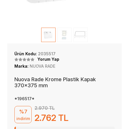
Ürün Kodu:
2035517
Yorum Yap
Marka:
NUOVA RADE
Nuova Rade Krome Plastik Kapak
370x375 mm
*196517*
2.970 TL
%7
2.762 TL
indirim