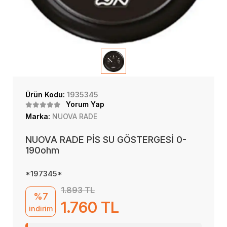
Ürün Kodu:
1935345
Yorum Yap
Marka:
NUOVA RADE
NUOVA RADE PİS SU GÖSTERGESİ 0-
190ohm
*197345*
1.893 TL
%7
1.760 TL
indirim