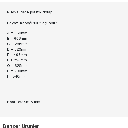
Nuova Rade plastik dolap
Beyaz. Kapağı 180° açılabilir.
A = 353mm
B = 606mm
C = 266mm
D = 520mm
E = 495mm
F = 250mm
G = 325mm
H = 290mm
I = 540mm
Ebat:
353x606 mm
Benzer Ürünler