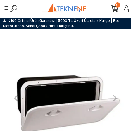
0
⚓ %100 Orijinal Ürün Garantisi | 5000 TL Üzeri Ücretsiz Kargo | Bot-
Motor-Kano-Sanal Çapa Grubu Hariçtir ⚓