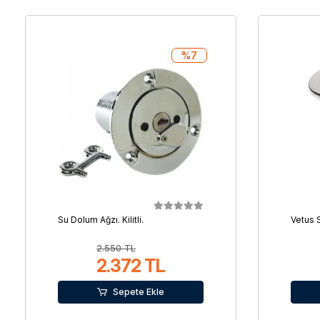
%7
Su Dolum Ağzı. Kilitli.
Vetus 
2.550 TL
2.372 TL
Sepete Ekle