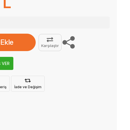
TL
 Ekle
Karşılaştır
Ş VER
eriş
İade ve Değişim