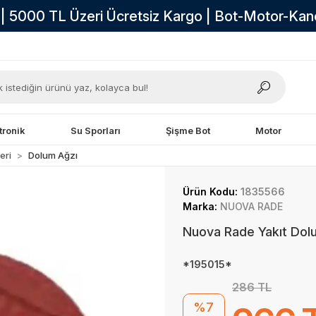
i | 5000 TL Üzeri Ücretsiz Kargo | Bot-Motor-Ka
tronik
Su Sporları
Şişme Bot
Motor
eri
Dolum Ağzı
Ürün Kodu:
1835566
Marka:
NUOVA RADE
Nuova Rade Yakıt Dol
*195015*
286 TL
%7