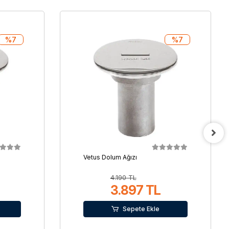
%7
%7
Vetus Dolum Ağızı
4.190 TL
3.897 TL
Sepete Ekle