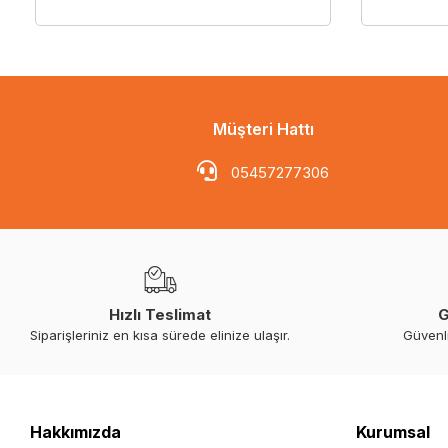
Müşteri Hattı
05457277306
Hızlı Teslimat
G
Siparişleriniz en kısa sürede elinize ulaşır.
Güvenl
Hakkımızda
Kurumsal