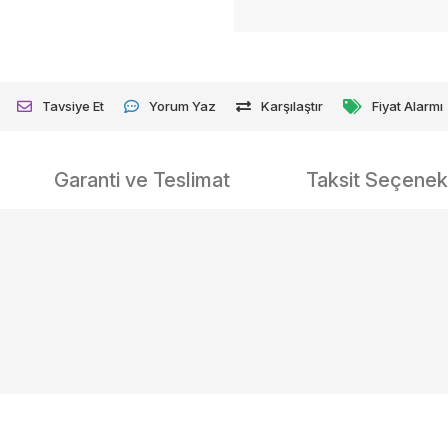
Tavsiye Et
Yorum Yaz
Karşılaştır
Fiyat Alarmı
Garanti ve Teslimat
Taksit Seçenekl