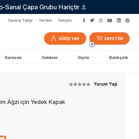
no-Sanal Çapa Grubu Hariçtir ⚓
Sipariş Takip
Yardım
İletişim
GİRİŞ YAP
SEPETİM
0
Karavan
Outdoor
Giyim
Balıkçılık
Yorum Yap
um Ağzı için Yedek Kapak