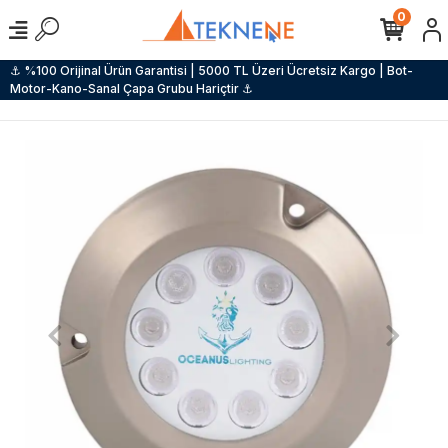
0
⚓ %100 Orijinal Ürün Garantisi | 5000 TL Üzeri Ücretsiz Kargo | Bot-
Motor-Kano-Sanal Çapa Grubu Hariçtir ⚓