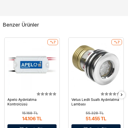
Benzer Ürünler
%7
%7
Apelo Aydınlatma
Vetus Ledli Sualtı Aydınlatma
Kontrolcüsü
Lambası
15.168 TL
55.328 TL
14.106 TL
51.455 TL