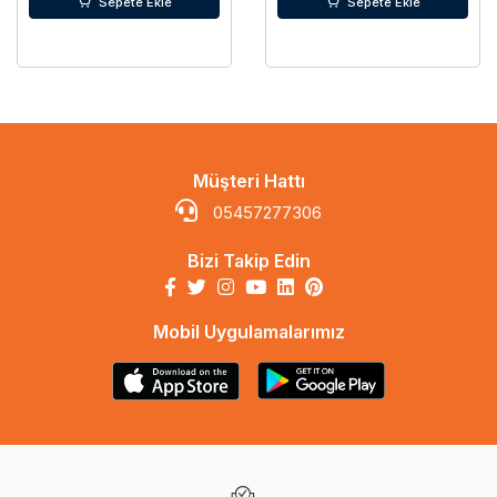
Sepete Ekle
Sepete Ekle
Müşteri Hattı
05457277306
Bizi Takip Edin
Mobil Uygulamalarımız