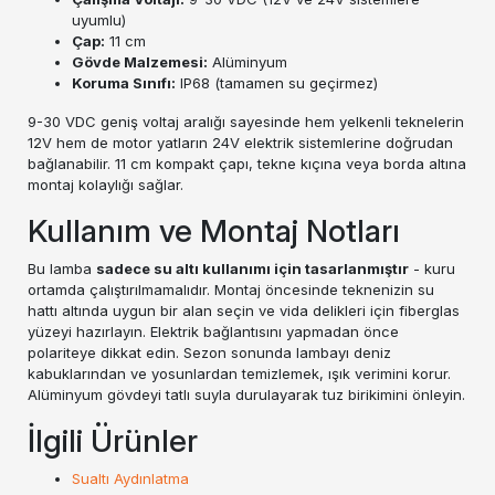
uyumlu)
Çap:
11 cm
Gövde Malzemesi:
Alüminyum
Koruma Sınıfı:
IP68 (tamamen su geçirmez)
9-30 VDC geniş voltaj aralığı sayesinde hem yelkenli teknelerin
12V hem de motor yatların 24V elektrik sistemlerine doğrudan
bağlanabilir. 11 cm kompakt çapı, tekne kıçına veya borda altına
montaj kolaylığı sağlar.
Kullanım ve Montaj Notları
Bu lamba
sadece su altı kullanımı için tasarlanmıştır
- kuru
ortamda çalıştırılmamalıdır. Montaj öncesinde teknenizin su
hattı altında uygun bir alan seçin ve vida delikleri için fiberglas
yüzeyi hazırlayın. Elektrik bağlantısını yapmadan önce
polariteye dikkat edin. Sezon sonunda lambayı deniz
kabuklarından ve yosunlardan temizlemek, ışık verimini korur.
Alüminyum gövdeyi tatlı suyla durulayarak tuz birikimini önleyin.
İlgili Ürünler
Sualtı Aydınlatma