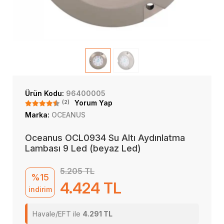
Ürün Kodu:
96400005
(2)
Yorum Yap
Marka:
OCEANUS
Oceanus OCL0934 Su Altı Aydınlatma
Lambası 9 Led (beyaz Led)
5.205 TL
%15
4.424 TL
indirim
Havale/EFT ile
4.291 TL