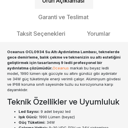
Ürün Açıklaması
Garanti ve Teslimat
Taksit Seçenekleri
Yorumlar
Oceanus OCL0934 Su Altı Aydınlatma Lambası, teknelerde
gece demirleme, balık çekme ve teknenizin su altı estetiğini
geliştirmek için tasarlanmış 9 ledli profesyonel bir
aydınlatma çözümüdür.
Oceanus
markalı bu beyaz ledli
model, 1990 lümen ışık gücüyle su altını gündüz gibi aydınlatır
ve 34W güç tüketimiyle enerji verimli çalışır. Alüminyum gövdesi
ve IP68 koruma sınıfı sayesinde tuzlu su korozyonuna karşı
dayanıklıdır.
Teknik Özellikler ve Uyumluluk
Led Sayısı:
9 adet beyaz led
Işık Gücü:
1990 Lümen (beyaz)
Güç Tüketimi:
34W
Çalışma Voltajı:
9-30 VDC (12V ve 24V sistemlere