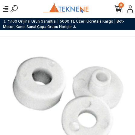
0
⚓ %100 Orijinal Ürün Garantisi | 5000 TL Üzeri Ücretsiz Kargo | Bot-
Motor-Kano-Sanal Çapa Grubu Hariçtir ⚓