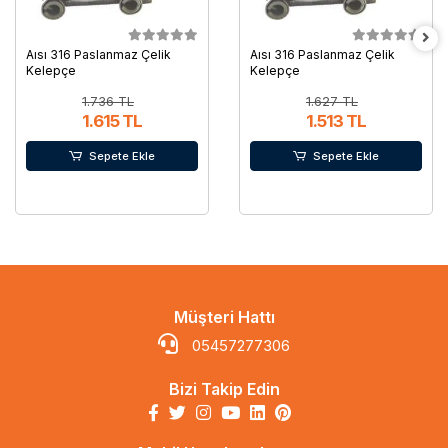
Aısı 316 Paslanmaz Çelik
Aısı 316 Paslanmaz Çelik
Kelepçe
Kelepçe
1.736 TL
1.627 TL
1.615 TL
1.513 TL
Sepete Ekle
Sepete Ekle
Müşteri Hattı
05457277306
Bizi Takip Edin