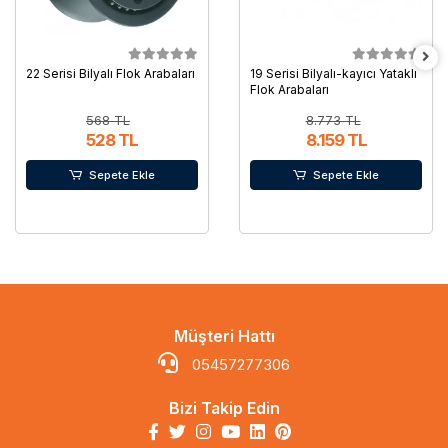
22 Serisi Bilyalı Flok Arabaları
19 Serisi Bilyalı-kayıcı Yataklı
Flok Arabaları
568 TL
8.773 TL
528 TL
8.159 TL
Sepete Ekle
Sepete Ekle
Müşteri Hattı
05457277306
Bizi Takip Edin