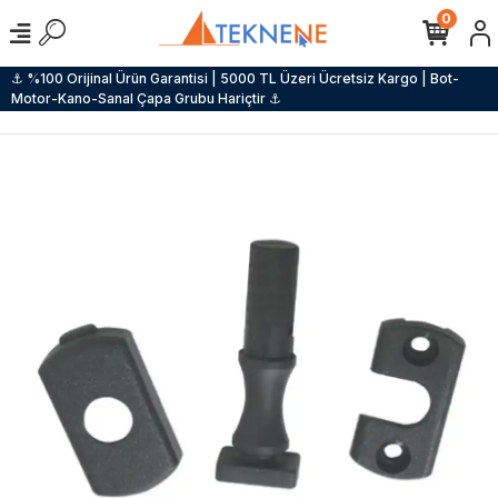
0
⚓ %100 Orijinal Ürün Garantisi | 5000 TL Üzeri Ücretsiz Kargo | Bot-
Motor-Kano-Sanal Çapa Grubu Hariçtir ⚓