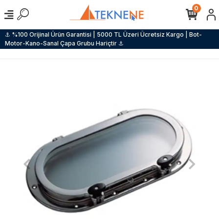
0
⚓ %100 Orijinal Ürün Garantisi | 5000 TL Üzeri Ücretsiz Kargo | Bot-
Motor-Kano-Sanal Çapa Grubu Hariçtir ⚓