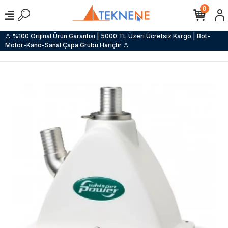
0
⚓ %100 Orijinal Ürün Garantisi | 5000 TL Üzeri Ücretsiz Kargo | Bot-
Motor-Kano-Sanal Çapa Grubu Hariçtir ⚓