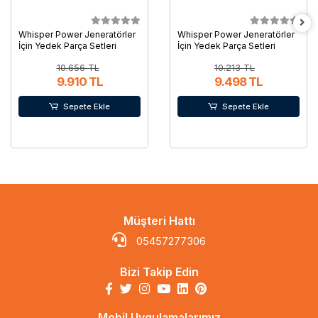
Whisper Power Jeneratörler
Whisper Power Jeneratörler
İçin Yedek Parça Setleri
İçin Yedek Parça Setleri
10.656 TL
10.213 TL
9.910 TL
9.498 TL
Sepete Ekle
Sepete Ekle
Müşteri Hattı
05457277306
Bizi Takip Edin
Mobil Uygulamalarımız