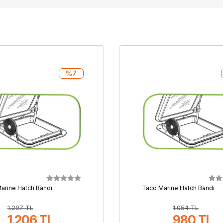
%7
arine Hatch Bandı
Taco Marine Hatch Bandı
1.297 TL
1.054 TL
1.206 TL
980 TL