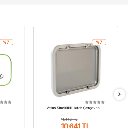
%7
%7
Vetus Sineklikli Hatch Çerçevesi
11.442 TL
10.641 TL