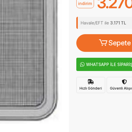
3.270
indirim
Havale/EFT ile
3.171 TL
Sepete
WHATSAPP İLE SİPARİ
Hızlı Gönderi
Güvenli Alışv