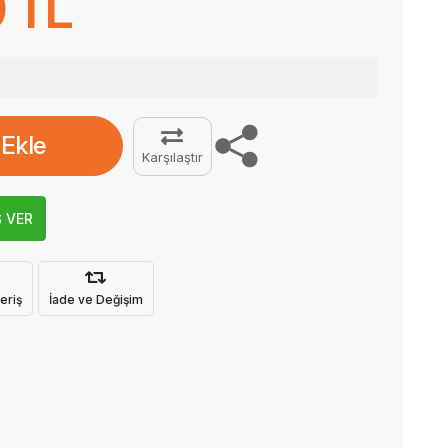
 TL
 Ekle
Karşılaştır
Ş VER
eriş
İade ve Değişim