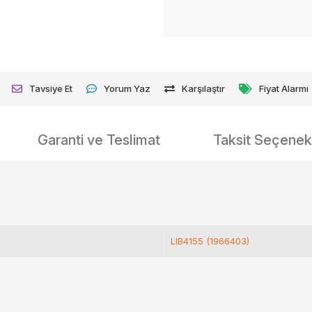
Tavsiye Et
Yorum Yaz
Karşılaştır
Fiyat Alarmı
Garanti ve Teslimat
Taksit Seçenekl
LIB4155 (1966403)