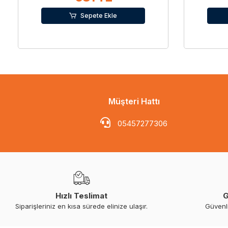
Sepete Ekle
Müşteri Hattı
05457277306
Hızlı Teslimat
G
Siparişleriniz en kısa sürede elinize ulaşır.
Güvenl