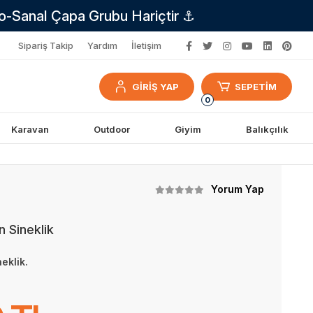
no-Sanal Çapa Grubu Hariçtir ⚓
Sipariş Takip
Yardım
İletişim
GİRİŞ YAP
SEPETİM
0
Karavan
Outdoor
Giyim
Balıkçılık
Yorum Yap
n Sineklik
eklik.