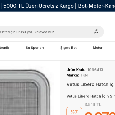
i | 5000 TL Üzeri Ücretsiz Kargo | Bot-Motor-Ka
tronik
Su Sporları
Şişme Bot
Motor
Ürün Kodu:
1966413
Marka:
TKN
Vetus Libero Hatch İçi
Vetus Libero Hatch İçin Sin
3.516 TL
%7