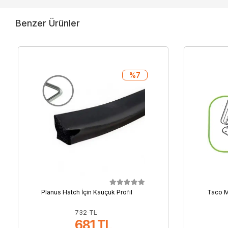
Benzer Ürünler
%7
Planus Hatch İçin Kauçuk Profil
Taco M
732 TL
681 TL