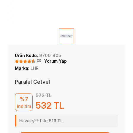
Ürün Kodu:
97001405
(3)
Yorum Yap
Marka:
LHR
Paralel Cetvel
572 TL
%7
532 TL
indirim
Havale/EFT ile
516 TL