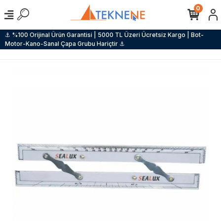
0
⚓ %100 Orijinal Ürün Garantisi | 5000 TL Üzeri Ücretsiz Kargo | Bot-
Motor-Kano-Sanal Çapa Grubu Hariçtir ⚓