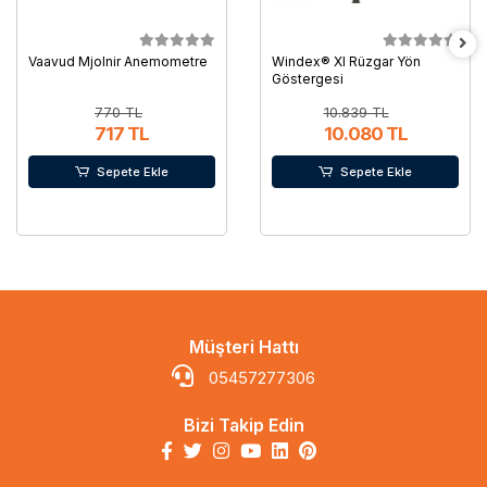
Vaavud Mjolnir Anemometre
Windex® Xl Rüzgar Yön
Göstergesi
770 TL
10.839 TL
717 TL
10.080 TL
Sepete Ekle
Sepete Ekle
Müşteri Hattı
05457277306
Bizi Takip Edin