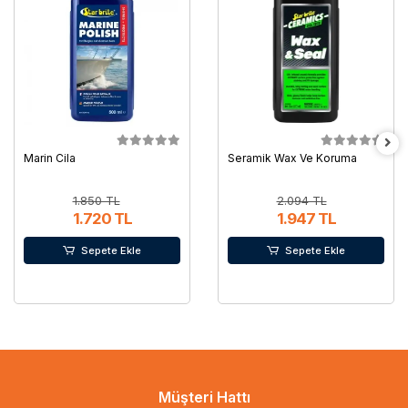
Marin Cila
Seramik Wax Ve Koruma
1.850 TL
2.094 TL
1.720 TL
1.947 TL
Sepete Ekle
Sepete Ekle
Müşteri Hattı