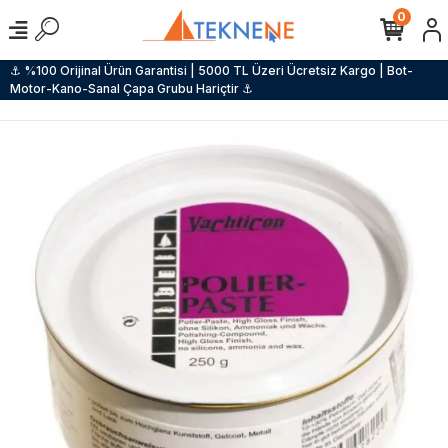
0
⚓ %100 Orijinal Ürün Garantisi | 5000 TL Üzeri Ücretsiz Kargo | Bot-
Motor-Kano-Sanal Çapa Grubu Hariçtir ⚓