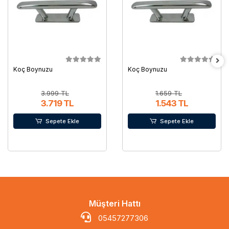
Koç Boynuzu
Koç Boynuzu
3.999 TL
1.659 TL
3.719 TL
1.543 TL
Sepete Ekle
Sepete Ekle
Müşteri Hattı
05457277306