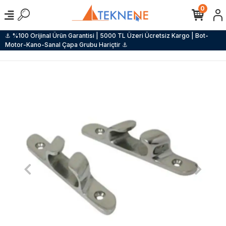
0
⚓ %100 Orijinal Ürün Garantisi | 5000 TL Üzeri Ücretsiz Kargo | Bot-
Motor-Kano-Sanal Çapa Grubu Hariçtir ⚓