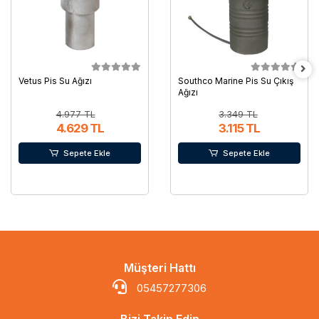
Vetus Pis Su Ağızı
Southco Marine Pis Su Çıkış
Ağızı
4.977 TL
3.349 TL
4.629 TL
3.115 TL
Sepete Ekle
Sepete Ekle
Müşteri Hattı
05457277306