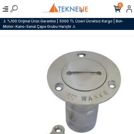
0
⚓ %100 Orijinal Ürün Garantisi | 5000 TL Üzeri Ücretsiz Kargo | Bot-
Motor-Kano-Sanal Çapa Grubu Hariçtir ⚓