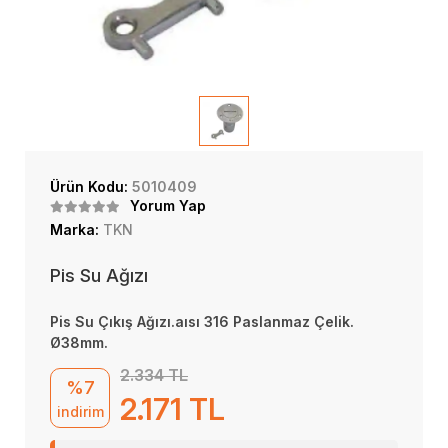
Ürün Kodu:
5010409
Yorum Yap
Marka:
TKN
Pis Su Ağızı
Pis Su Çıkış Ağızı.aısı 316 Paslanmaz Çelik.
Ø38mm.
2.334 TL
%7
2.171 TL
indirim