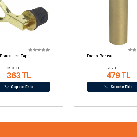
 Borusu İçin Tapa
Drenaj Borusu
390 TL
515 TL
363 TL
479 TL
Sepete Ekle
Sepete Ekle