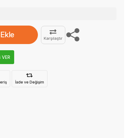
 Ekle
Karşılaştır
Ş VER
eriş
İade ve Değişim