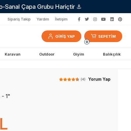
no-Sanal Çapa Grubu Hariçtir ⚓
Sipariş Takip
Yardım
İletişim
GİRİŞ YAP
SEPETİM
0
Karavan
Outdoor
Giyim
Balıkçılık
Yorum Yap
(4)
 - 1"
TL