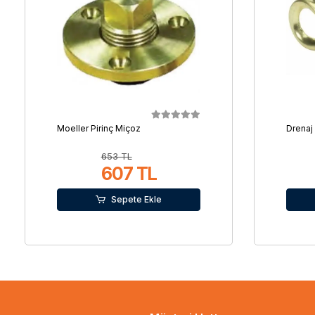
Moeller Pirinç Miçoz
Drenaj
653 TL
607 TL
Sepete Ekle