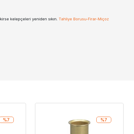
ekirse kelepçeleri yeniden sıkın.
Tahliye Borusu-Firar-Miçoz
%7
%7