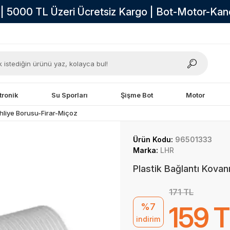
i | 5000 TL Üzeri Ücretsiz Kargo | Bot-Motor-Ka
tronik
Su Sporları
Şişme Bot
Motor
hliye Borusu-Firar-Miçoz
Ürün Kodu:
96501333
Marka:
LHR
Plastik Bağlantı Kovanı
171 TL
%7
159 
indirim