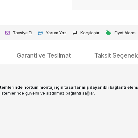
Tavsiye Et
Yorum Yaz
Karşılaştır
Fiyat Alarmı
Garanti ve Teslimat
Taksit Seçenekl
sistemlerinde hortum montajı için tasarlanmış dayanıklı bağlantı elem
sistemlerinde güvenli ve sızdırmaz bağlantı sağlar.