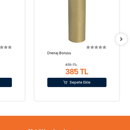
Drenaj Borusu
415 TL
385 TL
Sepete Ekle