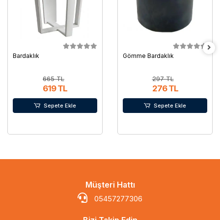
Bardaklık
Gömme Bardaklık
665 TL
297 TL
619 TL
276 TL
Sepete Ekle
Sepete Ekle
Müşteri Hattı
05457277306