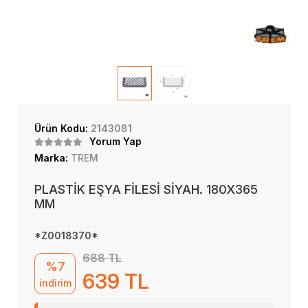
Ürün Kodu:
2143081
Yorum Yap
Marka:
TREM
PLASTİK EŞYA FİLESİ SİYAH. 180X365
MM
*Z0018370*
688 TL
%7
639 TL
indirim