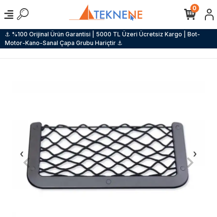
0
⚓ %100 Orijinal Ürün Garantisi | 5000 TL Üzeri Ücretsiz Kargo | Bot-
Motor-Kano-Sanal Çapa Grubu Hariçtir ⚓