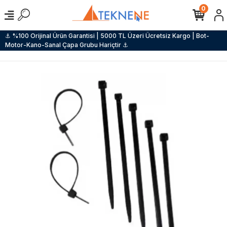
0
⚓ %100 Orijinal Ürün Garantisi | 5000 TL Üzeri Ücretsiz Kargo | Bot-
Motor-Kano-Sanal Çapa Grubu Hariçtir ⚓