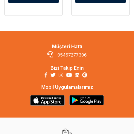
Müşteri Hattı
05457277306
Bizi Takip Edin
Mobil Uygulamalarımız