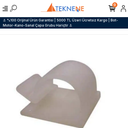
0
⚓ %100 Orijinal Ürün Garantisi | 5000 TL Üzeri Ücretsiz Kargo | Bot-
Motor-Kano-Sanal Çapa Grubu Hariçtir ⚓