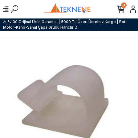
0
⚓ %100 Orijinal Ürün Garantisi | 5000 TL Üzeri Ücretsiz Kargo | Bot-
Motor-Kano-Sanal Çapa Grubu Hariçtir ⚓