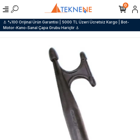
0
⚓ %100 Orijinal Ürün Garantisi | 5000 TL Üzeri Ücretsiz Kargo | Bot-
Motor-Kano-Sanal Çapa Grubu Hariçtir ⚓