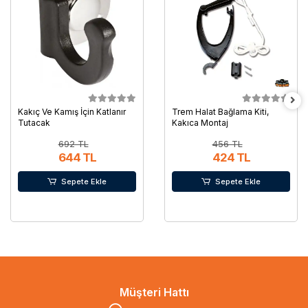
Kakıç Ve Kamış İçin Katlanır
Trem Halat Bağlama Kiti,
Tutacak
Kakıca Montaj
692 TL
456 TL
644 TL
424 TL
Sepete Ekle
Sepete Ekle
Müşteri Hattı