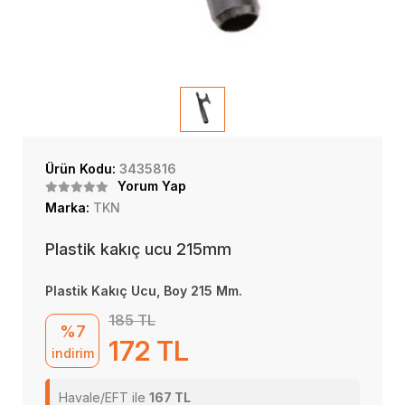
Ürün Kodu:
3435816
Yorum Yap
Marka:
TKN
Plastik kakıç ucu 215mm
Plastik Kakıç Ucu, Boy 215 Mm.
185 TL
%7
172 TL
indirim
Havale/EFT ile
167 TL