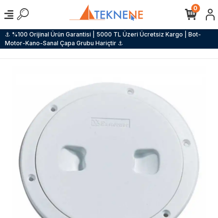
0
⚓ %100 Orijinal Ürün Garantisi | 5000 TL Üzeri Ücretsiz Kargo | Bot-
Motor-Kano-Sanal Çapa Grubu Hariçtir ⚓