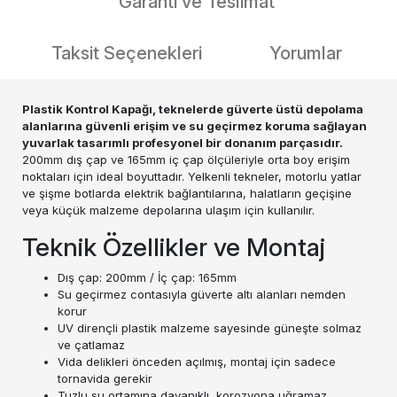
Garanti ve Teslimat
Taksit Seçenekleri
Yorumlar
Plastik Kontrol Kapağı, teknelerde güverte üstü depolama
alanlarına güvenli erişim ve su geçirmez koruma sağlayan
yuvarlak tasarımlı profesyonel bir donanım parçasıdır.
200mm dış çap ve 165mm iç çap ölçüleriyle orta boy erişim
noktaları için ideal boyuttadır. Yelkenli tekneler, motorlu yatlar
ve şişme botlarda elektrik bağlantılarına, halatların geçişine
veya küçük malzeme depolarına ulaşım için kullanılır.
Teknik Özellikler ve Montaj
Dış çap: 200mm / İç çap: 165mm
Su geçirmez contasıyla güverte altı alanları nemden
korur
UV dirençli plastik malzeme sayesinde güneşte solmaz
ve çatlamaz
Vida delikleri önceden açılmış, montaj için sadece
tornavida gerekir
Tuzlu su ortamına dayanıklı, korozyona uğramaz