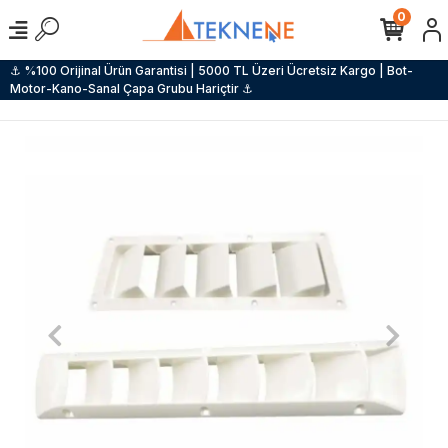
0
⚓ %100 Orijinal Ürün Garantisi | 5000 TL Üzeri Ücretsiz Kargo | Bot-
Motor-Kano-Sanal Çapa Grubu Hariçtir ⚓