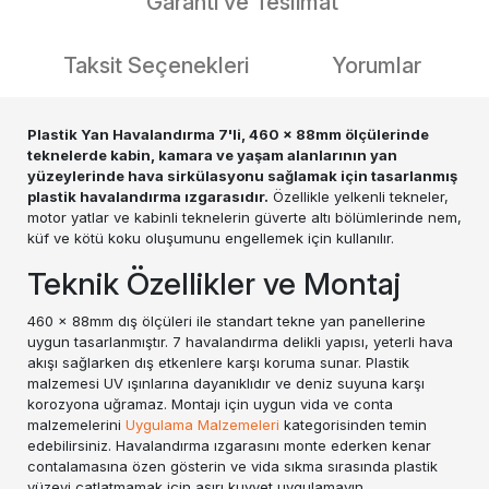
Garanti ve Teslimat
Taksit Seçenekleri
Yorumlar
Plastik Yan Havalandırma 7'li, 460 x 88mm ölçülerinde
teknelerde kabin, kamara ve yaşam alanlarının yan
yüzeylerinde hava sirkülasyonu sağlamak için tasarlanmış
plastik havalandırma ızgarasıdır.
Özellikle yelkenli tekneler,
motor yatlar ve kabinli teknelerin güverte altı bölümlerinde nem,
küf ve kötü koku oluşumunu engellemek için kullanılır.
Teknik Özellikler ve Montaj
460 x 88mm dış ölçüleri ile standart tekne yan panellerine
uygun tasarlanmıştır. 7 havalandırma delikli yapısı, yeterli hava
akışı sağlarken dış etkenlere karşı koruma sunar. Plastik
malzemesi UV ışınlarına dayanıklıdır ve deniz suyuna karşı
korozyona uğramaz. Montajı için uygun vida ve conta
malzemelerini
Uygulama Malzemeleri
kategorisinden temin
edebilirsiniz. Havalandırma ızgarasını monte ederken kenar
contalamasına özen gösterin ve vida sıkma sırasında plastik
yüzeyi çatlatmamak için aşırı kuvvet uygulamayın.