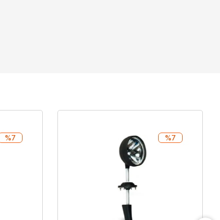
%7
%7