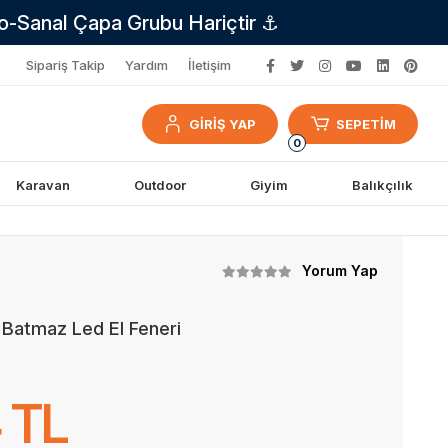
no-Sanal Çapa Grubu Hariçtir ⚓
Sipariş Takip
Yardım
İletişim
GİRİŞ YAP
SEPETİM
0
Karavan
Outdoor
Giyim
Balıkçılık
Yorum Yap
 Batmaz Led El Feneri
 TL