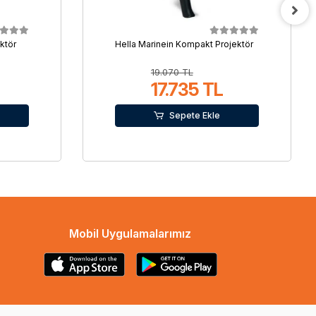
ktör
Hella Marinein Kompakt Projektör
19.070 TL
17.735 TL
Sepete Ekle
Mobil Uygulamalarımız