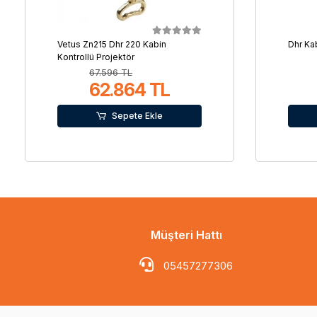
Vetus Zn215 Dhr 220 Kabin
Dhr Kab
Kontrollü Projektör
67.596 TL
62.864 TL
Sepete Ekle
Müşteri Hattı
05457277306