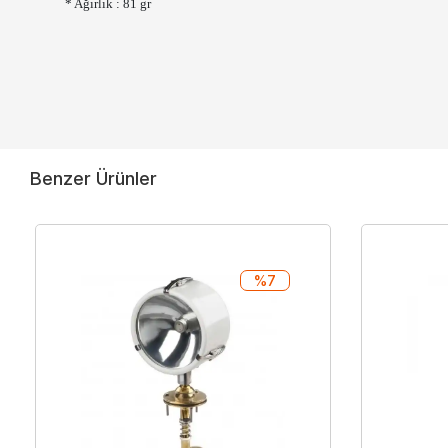
* Ağırlık : 81 gr
Benzer Ürünler
%7