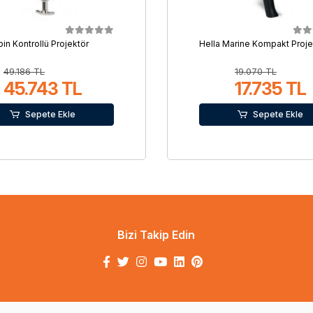
in Kontrollü Projektör
Hella Marine Kompakt Proje
49.186 TL
19.070 TL
45.743 TL
17.735 TL
Sepete Ekle
Sepete Ekle
Bizi Takip Edin