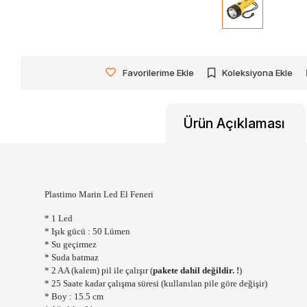
Favorilerime Ekle
Koleksiyona Ekle
Ürün Açıklaması
Plastimo Marin Led El Feneri
* 1 Led
* Işık gücü : 50 Lümen
* Su geçirmez
* Suda batmaz
* 2 AA (kalem) pil ile çalışır (
pakete dahil değildir. !
)
* 25 Saate kadar çalışma süresi (kullanılan pile göre değişir)
* Boy : 15.5 cm