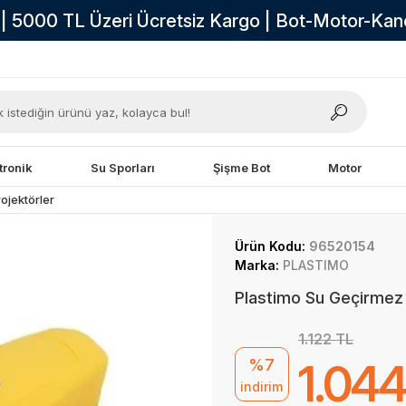
i | 5000 TL Üzeri Ücretsiz Kargo | Bot-Motor-Ka
tronik
Su Sporları
Şişme Bot
Motor
ojektörler
Ürün Kodu:
96520154
Marka:
PLASTIMO
Plastimo Su Geçirmez
1.122 TL
%7
1.044
indirim