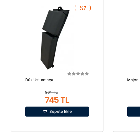
%7
Düz Usturmaça
Majoni
801 TL
745 TL
Sepete Ekle