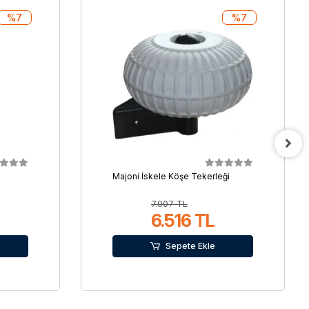
%7
%7
a
Majoni İskele Köşe Tekerleği
7.007 TL
6.516 TL
Sepete Ekle