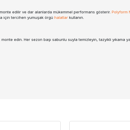
 monte edilir ve dar alanlarda mükemmel performans gösterir.
Polyform
lama için tercihen yumuşak örgü
halatlar
kullanın.
k monte edin. Her sezon başı sabunlu suyla temizleyin, tazyikli yıkama y