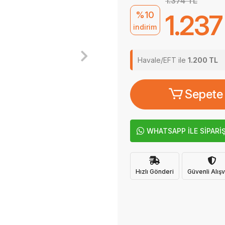
1.374 TL
%10
1.237
indirim
Havale/EFT ile
1.200 TL
Sepete
WHATSAPP İLE SİPARİ
Hızlı Gönderi
Güvenli Alışv