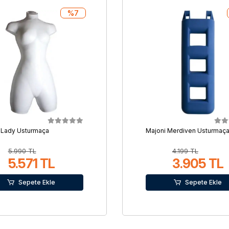
%7
 Lady Usturmaça
Majoni Merdiven Usturmaç
5.990 TL
4.199 TL
5.571 TL
3.905 TL
Sepete Ekle
Sepete Ekle