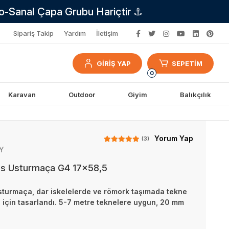
no-Sanal Çapa Grubu Hariçtir ⚓
Sipariş Takip
Yardım
İletişim
GİRİŞ YAP
SEPETİM
0
Karavan
Outdoor
Giyim
Balıkçılık
Yorum Yap
(3)
Y
is Usturmaça G4 17×58,5
sturmaça, dar iskelelerde ve römork taşımada tekne
 için tasarlandı. 5-7 metre teknelere uygun, 20 mm