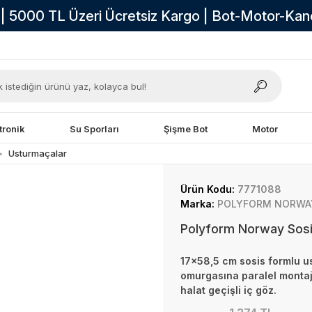
i | 5000 TL Üzeri Ücretsiz Kargo | Bot-Motor-Ka
tronik
Su Sporları
Şişme Bot
Motor
Usturmaçalar
Ürün Kodu:
7771088
Marka:
POLYFORM NORWA
Polyform Norway Sos
17×58,5 cm sosis formlu u
omurgasına paralel montaj
halat geçişli iç göz.