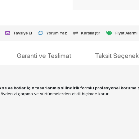
Tavsiye Et
Yorum Yaz
Karşılaştır
Fiyat Alarmı
Garanti ve Teslimat
Taksit Seçenekl
ne ve botlar için tasarlanmış silindirik formlu profesyonel korum
övdenizi çarpma ve sürtünmelerden etkili biçimde korur.