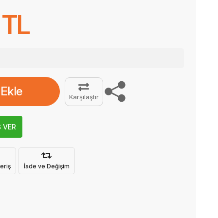
 TL
 Ekle
Karşılaştır
Ş VER
eriş
İade ve Değişim