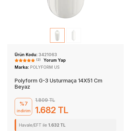
Ürün Kodu:
3421063
(2)
Yorum Yap
Marka:
POLYFORM US
Polyform G-3 Usturmaça 14X51 Cm
Beyaz
1.809 TL
%7
1.682 TL
indirim
Havale/EFT ile
1.632 TL