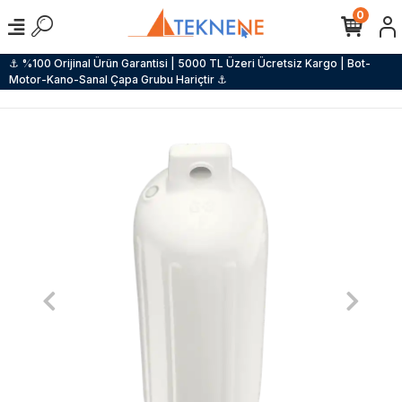
0
⚓ %100 Orijinal Ürün Garantisi | 5000 TL Üzeri Ücretsiz Kargo | Bot-
Motor-Kano-Sanal Çapa Grubu Hariçtir ⚓