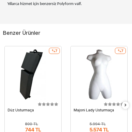
Yıllarca hizmet için benzersiz Polyform valf.
Benzer Ürünler
%7
%7
Düz Usturmaça
Majoni Lady Usturmaça
800 TL
5.994 TL
744 TL
5.574 TL