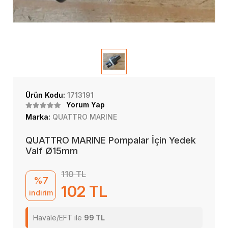
Ürün Kodu:
1713191
Yorum Yap
Marka:
QUATTRO MARINE
QUATTRO MARINE Pompalar İçin Yedek
Valf Ø15mm
110 TL
%7
102 TL
indirim
Havale/EFT ile
99 TL