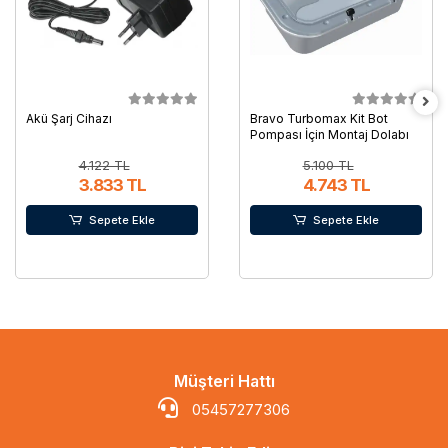
Akü Şarj Cihazı
Bravo Turbomax Kit Bot
Pompası İçin Montaj Dolabı
4.122 TL
5.100 TL
3.833 TL
4.743 TL
Sepete Ekle
Sepete Ekle
Müşteri Hattı
05457277306