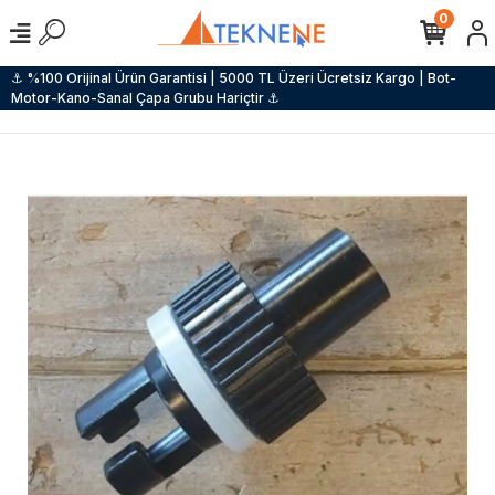
0
⚓ %100 Orijinal Ürün Garantisi | 5000 TL Üzeri Ücretsiz Kargo | Bot-
Motor-Kano-Sanal Çapa Grubu Hariçtir ⚓