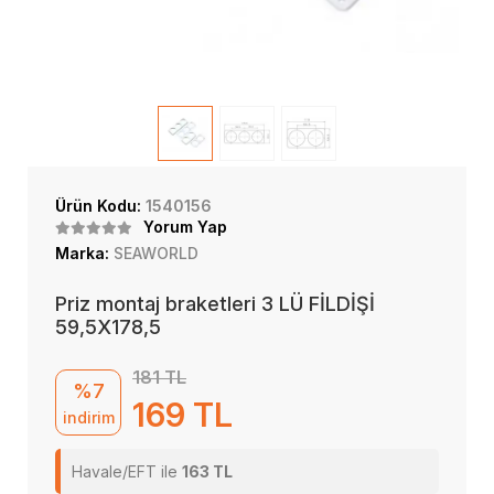
Ürün Kodu:
1540156
Yorum Yap
Marka:
SEAWORLD
Priz montaj braketleri 3 LÜ FİLDİŞİ
59,5X178,5
181 TL
%7
169 TL
indirim
Havale/EFT ile
163 TL