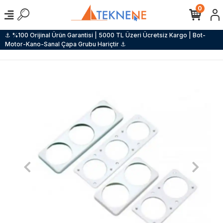
0
⚓ %100 Orijinal Ürün Garantisi | 5000 TL Üzeri Ücretsiz Kargo | Bot-
Motor-Kano-Sanal Çapa Grubu Hariçtir ⚓