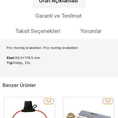
Ürün Açıklaması
Garanti ve Teslimat
Taksit Seçenekleri
Yorumlar
Priz montaj braketleri. Priz montaj braketleri
Ebat:
59.5x178.5 mm
Tip:
Fildişi, 3’lü
Benzer Ürünler
%7
%7