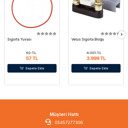
Sigorta Yuvası
Vetus Sigorta Bloğu
62 TL
4.301 TL
57 TL
3.999 TL
Sepete Ekle
Sepete Ekle
Müşteri Hattı
05457277306