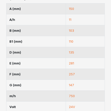
A (mm)
150
A/h
11
B (mm)
103
B1 (mm)
110
D (mm)
135
E (mm)
281
F (mm)
257
G (mm)
147
m/h
750
Volt
24V