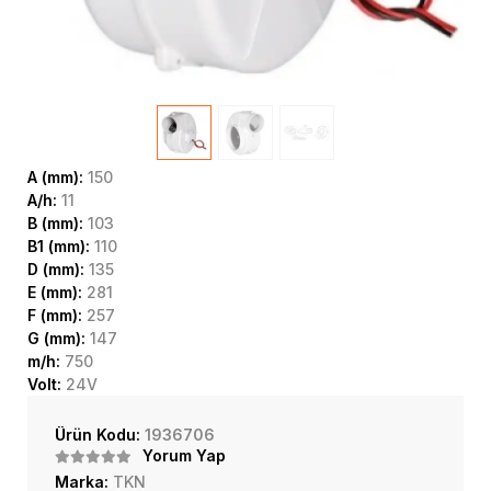
A (mm):
150
A/h:
11
B (mm):
103
B1 (mm):
110
D (mm):
135
E (mm):
281
F (mm):
257
G (mm):
147
m/h:
750
Volt:
24V
Ürün Kodu:
1936706
Yorum Yap
Marka:
TKN