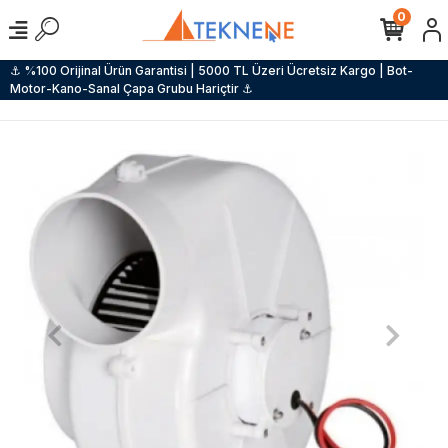
0
⚓ %100 Orijinal Ürün Garantisi | 5000 TL Üzeri Ücretsiz Kargo | Bot-
Motor-Kano-Sanal Çapa Grubu Hariçtir ⚓