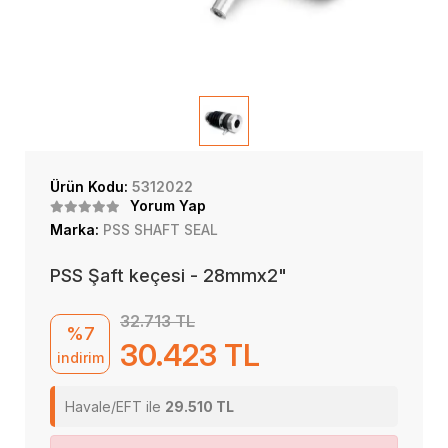
Ürün Kodu:
5312022
Yorum Yap
Marka:
PSS SHAFT SEAL
PSS Şaft keçesi - 28mmx2"
32.713 TL
%7
30.423 TL
indirim
Havale/EFT ile
29.510 TL