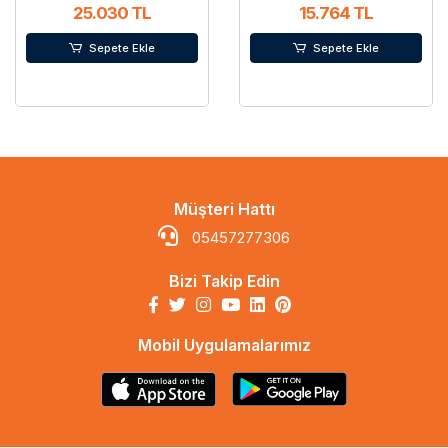
25.030 TL
15.764 TL
Sepete Ekle
Sepete Ekle
Müşteri Hattı
05457277306
Bizi Takip Edin
Mobil Uygulamalarımız