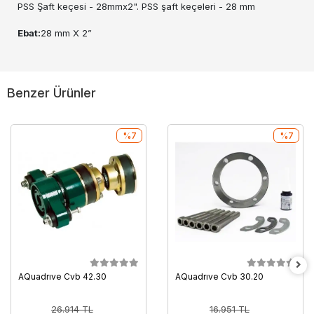
PSS Şaft keçesi - 28mmx2". PSS şaft keçeleri - 28 mm
Ebat:
28 mm X 2”
Benzer Ürünler
%7
%7
AQuadrıve Cvb 42.30
AQuadrıve Cvb 30.20
26.914 TL
16.951 TL