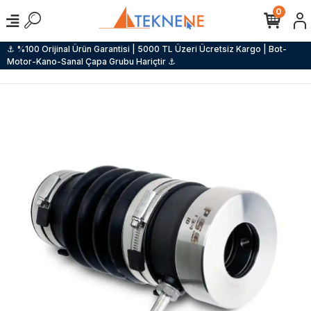
0
⚓ %100 Orijinal Ürün Garantisi | 5000 TL Üzeri Ücretsiz Kargo | Bot-
Motor-Kano-Sanal Çapa Grubu Hariçtir ⚓