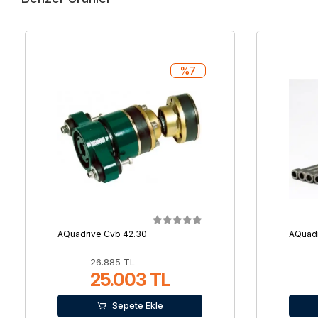
%7
AQuadrıve Cvb 42.30
AQuadr
26.885 TL
25.003 TL
Sepete Ekle