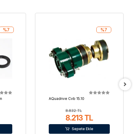
%7
%7
mm
AQuadrıve Cvb 15.10
8.832 TL
8.213 TL
Sepete Ekle