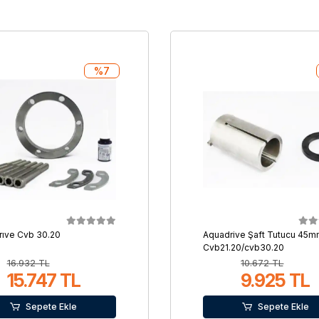
%7
ıve Cvb 30.20
Aquadrive Şaft Tutucu 45
Cvb21.20/cvb30.20
16.932 TL
10.672 TL
15.747 TL
9.925 TL
Sepete Ekle
Sepete Ekle