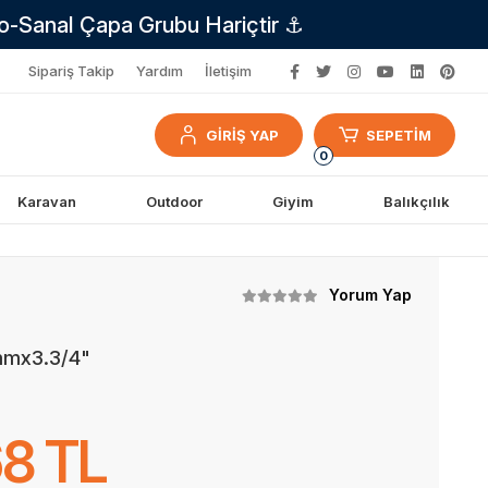
no-Sanal Çapa Grubu Hariçtir ⚓
Sipariş Takip
Yardım
İletişim
GİRİŞ YAP
SEPETİM
0
Karavan
Outdoor
Giyim
Balıkçılık
Yorum Yap
mmx3.3/4"
68 TL