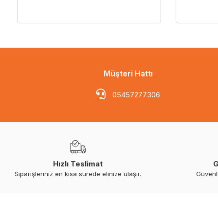
Müşteri Hattı
05457277306
Hızlı Teslimat
G
Siparişleriniz en kısa sürede elinize ulaşır.
Güvenl