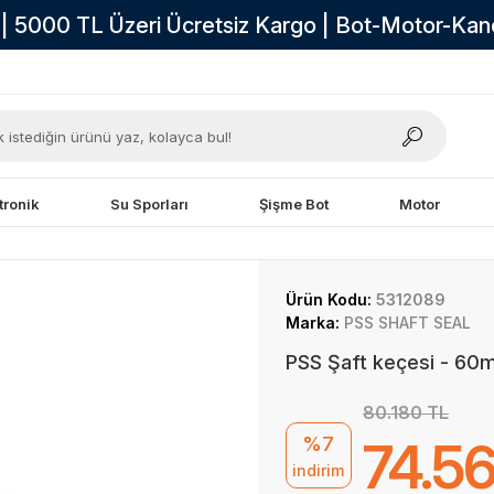
i | 5000 TL Üzeri Ücretsiz Kargo | Bot-Motor-Ka
tronik
Su Sporları
Şişme Bot
Motor
Ürün Kodu:
5312089
Marka:
PSS SHAFT SEAL
PSS Şaft keçesi - 60
80.180 TL
%7
74.5
indirim