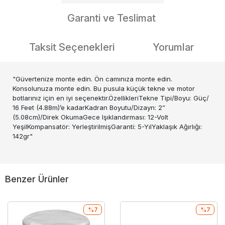
Garanti ve Teslimat
Taksit Seçenekleri
Yorumlar
"Güvertenize monte edin. Ön camınıza monte edin.
Konsolunuza monte edin. Bu pusula küçük tekne ve motor
botlarınız için en iyi seçenektir.ÖzellikleriTekne Tipi/Boyu: Güç/
16 Feet (4.88m)’e kadarKadran Boyutu/Dizayn: 2”
(5.08cm)/Direk OkumaGece Işıklandırması: 12-Volt
YeşilKompansatör: YerleştirilmişGaranti: 5-YılYaklaşık Ağırlığı:
142gr"
Benzer Ürünler
%7
%7