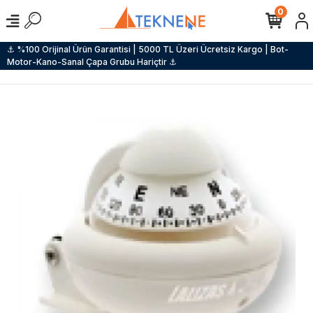
0
⚓ %100 Orijinal Ürün Garantisi | 5000 TL Üzeri Ücretsiz Kargo | Bot-
Motor-Kano-Sanal Çapa Grubu Hariçtir ⚓