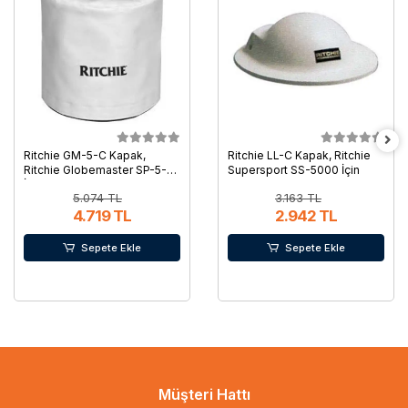
Ritchie GM-5-C Kapak,
Ritchie LL-C Kapak, Ritchie
Ritchie Globemaster SP-5-C
Supersport SS-5000 İçin
İçin
5.074 TL
3.163 TL
4.719 TL
2.942 TL
Sepete Ekle
Sepete Ekle
Müşteri Hattı