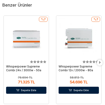
Benzer Ürünler
%7
%7
Whisperpower Supreme
Whisperpower Supreme
Combi 24v / 3000w - 50a
Combi 12v / 2000w - 80a
76.694 TL
58.813 TL
71.325 TL
54.696 TL
Sepete Ekle
Sepete Ekle