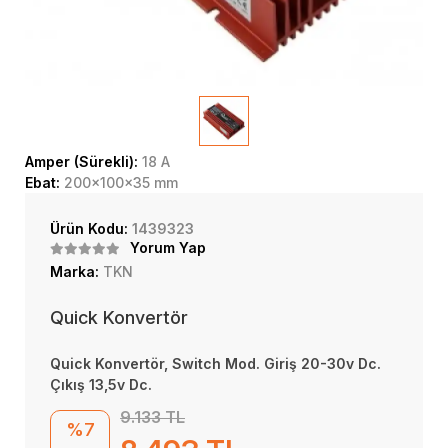
Amper (Sürekli):
18 A
Ebat:
200x100x35 mm
Ürün Kodu:
1439323
Yorum Yap
Marka:
TKN
Quick Konvertör
Quick Konvertör, Switch Mod. Giriş 20-30v Dc.
Çıkış 13,5v Dc.
9.133 TL
%7