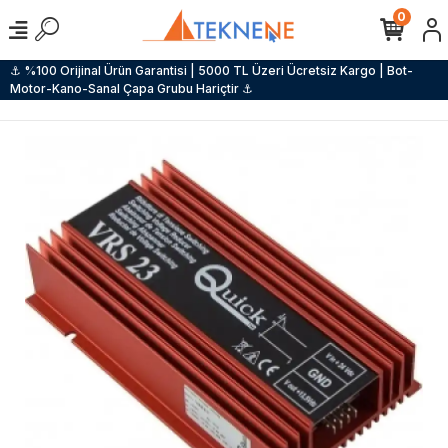
0
⚓ %100 Orijinal Ürün Garantisi | 5000 TL Üzeri Ücretsiz Kargo | Bot-
Motor-Kano-Sanal Çapa Grubu Hariçtir ⚓