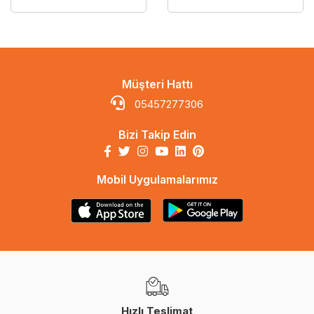
Müşteri Hattı
05457277306
Bizi Takip Edin
Mobil Uygulamalarımız
Hızlı Teslimat