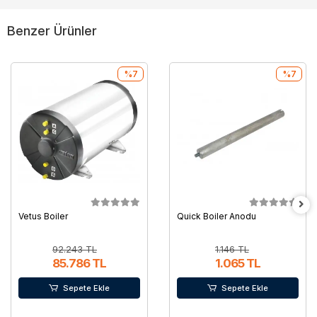
Benzer Ürünler
%7
%7
Vetus Boiler
Quick Boiler Anodu
92.243 TL
1.146 TL
85.786 TL
1.065 TL
Sepete Ekle
Sepete Ekle