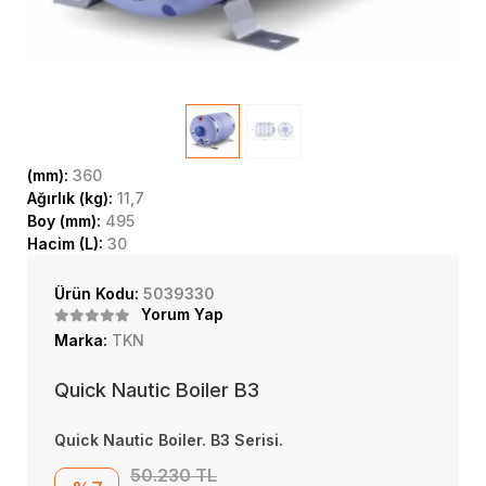
(mm):
360
Ağırlık (kg):
11,7
Boy (mm):
495
Hacim (L):
30
Ürün Kodu:
5039330
Yorum Yap
Marka:
TKN
Quick Nautic Boiler B3
Quick Nautic Boiler. B3 Serisi.
50.230 TL