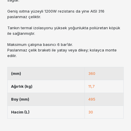
sağlar.
Geniş ısıtma yüzeyli 1200W rezistans da yine AISI 316
paslanmaz çeliktir.
Tankın termal izolasyonu yüksek yoğunlukta poliüretan köpük
ile sağlanmıştır.
Maksimum çalışma basıncı 6 bar’dır.
Paslanmaz çelik braketi ile yatay veya dikey; kolayca monte
edilir.
(mm)
360
Ağırlık (kg)
11,7
Boy (mm)
495
Hacim (L)
30