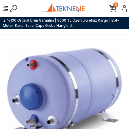
0
⚓ %100 Orijinal Ürün Garantisi | 5000 TL Üzeri Ücretsiz Kargo | Bot-
Motor-Kano-Sanal Çapa Grubu Hariçtir ⚓