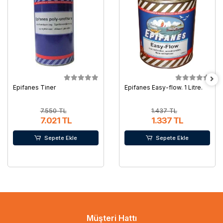
Epifanes Tiner
Epifanes Easy-flow. 1 Litre.
7.550 TL
1.437 TL
7.021 TL
1.337 TL
Sepete Ekle
Sepete Ekle
Müşteri Hattı