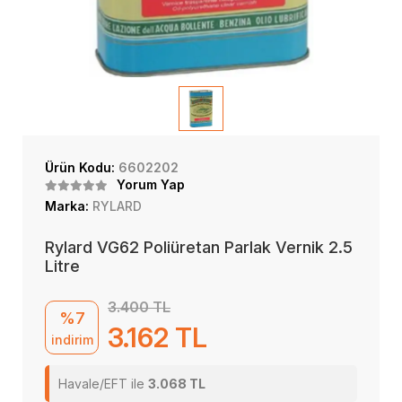
Ürün Kodu:
6602202
Yorum Yap
Marka:
RYLARD
Rylard VG62 Poliüretan Parlak Vernik 2.5
Litre
3.400 TL
%7
3.162 TL
indirim
Havale/EFT ile
3.068 TL