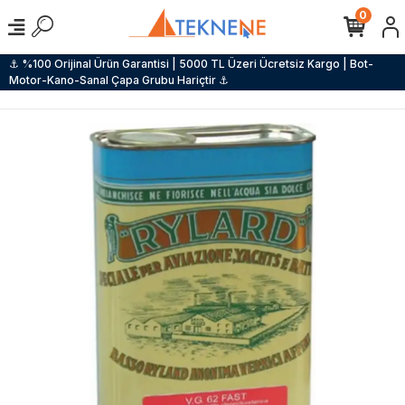
0
⚓ %100 Orijinal Ürün Garantisi | 5000 TL Üzeri Ücretsiz Kargo | Bot-
Motor-Kano-Sanal Çapa Grubu Hariçtir ⚓