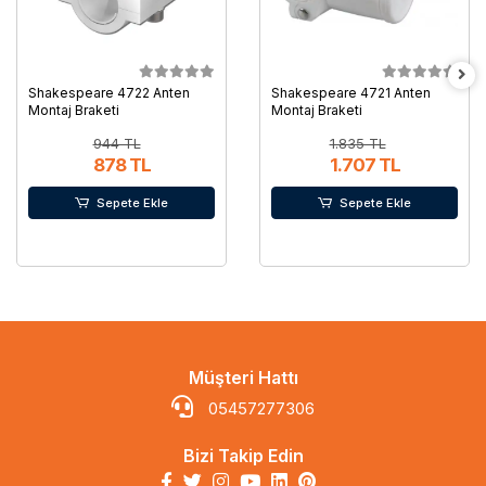
Shakespeare 4722 Anten
Shakespeare 4721 Anten
Montaj Braketi
Montaj Braketi
944 TL
1.835 TL
878 TL
1.707 TL
Sepete Ekle
Sepete Ekle
Müşteri Hattı
05457277306
Bizi Takip Edin