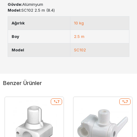
Gövde:
Alüminyum
Model:
SC102 2.5 m (8.4)
Ağırlık
10 kg
Boy
2.5 m
Model
SC102
Benzer Ürünler
%7
%7