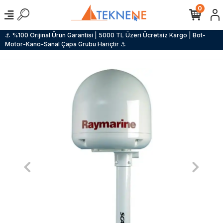
0
⚓ %100 Orijinal Ürün Garantisi | 5000 TL Üzeri Ücretsiz Kargo | Bot-
Motor-Kano-Sanal Çapa Grubu Hariçtir ⚓