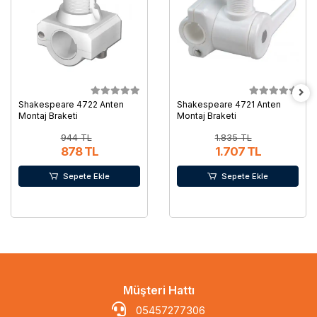
Shakespeare 4722 Anten
Shakespeare 4721 Anten
Montaj Braketi
Montaj Braketi
944 TL
1.835 TL
878 TL
1.707 TL
Sepete Ekle
Sepete Ekle
Müşteri Hattı
05457277306