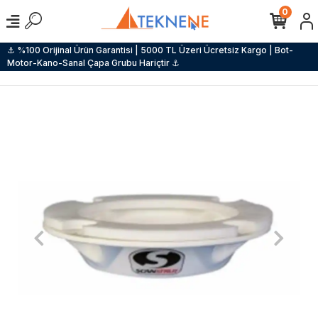
0
⚓ %100 Orijinal Ürün Garantisi | 5000 TL Üzeri Ücretsiz Kargo | Bot-
Motor-Kano-Sanal Çapa Grubu Hariçtir ⚓