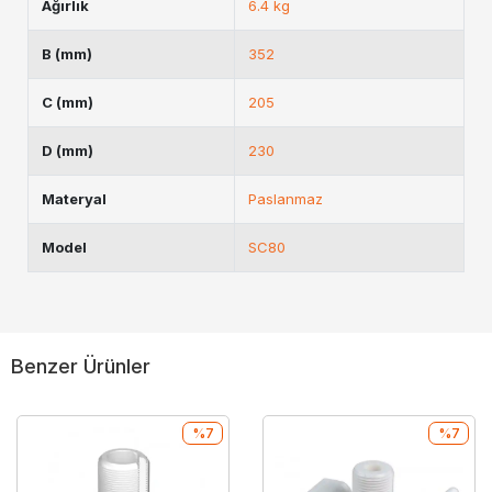
Ağırlık
6.4 kg
B (mm)
352
C (mm)
205
D (mm)
230
Materyal
Paslanmaz
Model
SC80
Benzer Ürünler
%7
%7