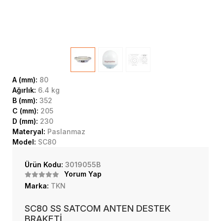
A (mm):
80
Ağırlık:
6.4 kg
B (mm):
352
C (mm):
205
D (mm):
230
Materyal:
Paslanmaz
Model:
SC80
Ürün Kodu:
3019055B
Yorum Yap
Marka:
TKN
SC80 SS SATCOM ANTEN DESTEK
BRAKETİ