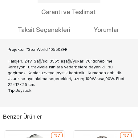
Garanti ve Teslimat
Taksit Seçenekleri
Yorumlar
Projektör “Sea World 10550SFR
Halojen. 24V. Sağ/sol 355°, aşağı/yukarı 70°dönebilme.
Korozyon, ultraviyole ışınlara vedarbelere dayanıklı, su
geçirmez. Kablosuzveya joystik kontrollü. Kumanda dahildir.
Uzunkısa aydınlatma seçenekleri, uzun; 100W,kısa;90W. Ebat:
22x17x25 cm.
Tip:
Joystick
Benzer Ürünler
%7
%7