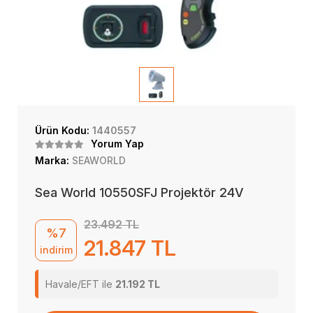
Ürün Kodu:
1440557
Yorum Yap
Marka:
SEAWORLD
Sea World 10550SFJ Projektör 24V
23.492 TL
%7
21.847 TL
indirim
Havale/EFT ile
21.192 TL