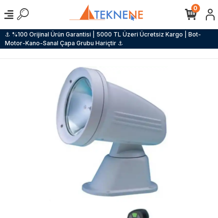
0
⚓ %100 Orijinal Ürün Garantisi | 5000 TL Üzeri Ücretsiz Kargo | Bot-
Motor-Kano-Sanal Çapa Grubu Hariçtir ⚓