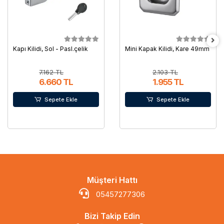
Kapı Kilidi, Sol - Pasl.çelik
Mini Kapak Kilidi, Kare 49mm
7.162 TL
2.103 TL
6.660 TL
1.955 TL
Sepete Ekle
Sepete Ekle
Müşteri Hattı
05457277306
Bizi Takip Edin