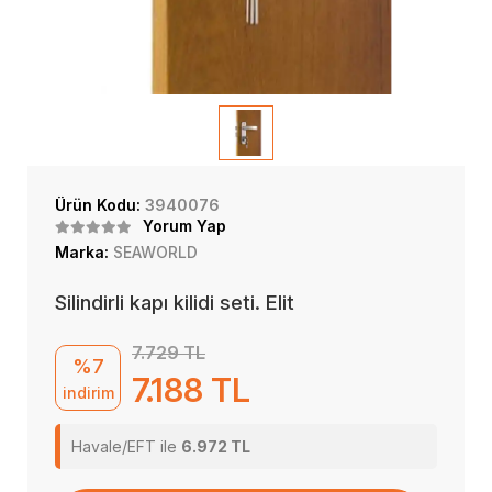
Ürün Kodu:
3940076
Yorum Yap
Marka:
SEAWORLD
Silindirli kapı kilidi seti. Elit
7.729 TL
%7
7.188 TL
indirim
Havale/EFT ile
6.972 TL