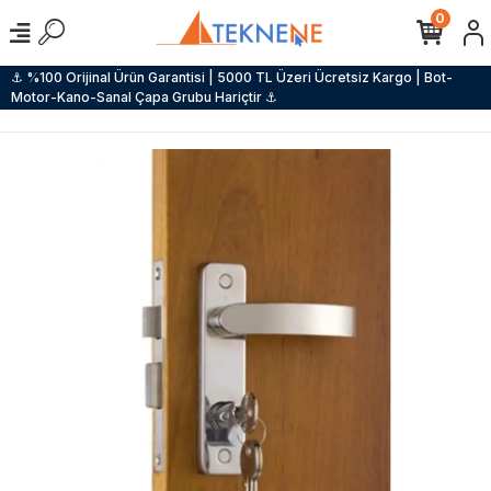
0
⚓ %100 Orijinal Ürün Garantisi | 5000 TL Üzeri Ücretsiz Kargo | Bot-
Motor-Kano-Sanal Çapa Grubu Hariçtir ⚓