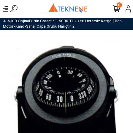
0
⚓ %100 Orijinal Ürün Garantisi | 5000 TL Üzeri Ücretsiz Kargo | Bot-
Motor-Kano-Sanal Çapa Grubu Hariçtir ⚓