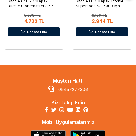
Ritchie GM-5-C Kapak,
Ritchie LL-C Kapak, Ritchie
Ritchie Globemaster SP-5-C
Supersport SS-5000 İçin
İçin
5.078 TL
3.166 TL
4.722 TL
2.944 TL
Sepete Ekle
Sepete Ekle
Müşteri Hattı
05457277306
Bizi Takip Edin
Mobil Uygulamalarımız