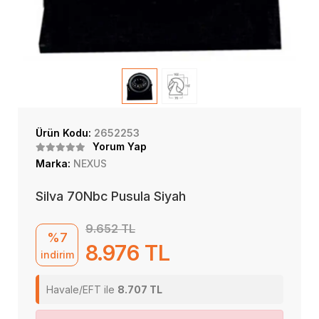
Ürün Kodu:
2652253
Yorum Yap
Marka:
NEXUS
Silva 70Nbc Pusula Siyah
9.652 TL
%7
8.976 TL
indirim
Havale/EFT ile
8.707 TL