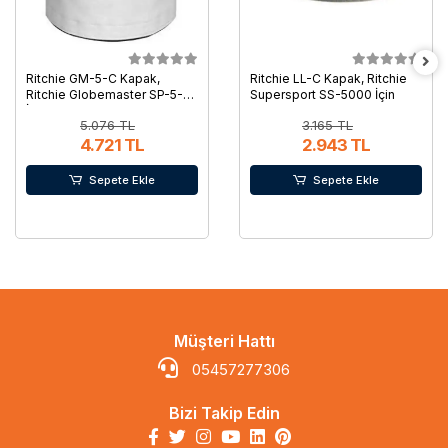
Ritchie GM-5-C Kapak,
Ritchie LL-C Kapak, Ritchie
Ritchie Globemaster SP-5-C
Supersport SS-5000 İçin
İçin
5.076 TL
3.165 TL
4.721 TL
2.943 TL
Sepete Ekle
Sepete Ekle
Müşteri Hattı
05457277306
Bizi Takip Edin