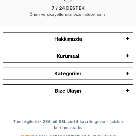
7 / 24 DESTEK
Öneri ve şikayetlerinizi bize iletebilirsiniz.
Hakkımızda
Kurumsal
Kategoriler
Bize Ulaşın
Tüm bilgileriniz
256-bit SSL sertifikası
ile güvenli şekilde
korunmaktadır.
tekne
ne.com
,
Cabar Denizcilik A.Ş.
kuruluşudur.