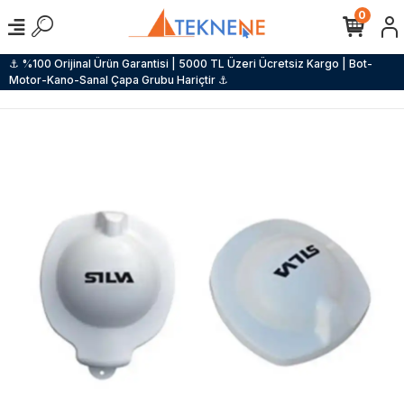
0
⚓ %100 Orijinal Ürün Garantisi | 5000 TL Üzeri Ücretsiz Kargo | Bot-
Motor-Kano-Sanal Çapa Grubu Hariçtir ⚓