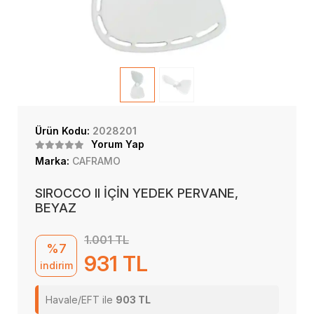
Ürün Kodu:
2028201
Yorum Yap
Marka:
CAFRAMO
SIROCCO II İÇİN YEDEK PERVANE,
BEYAZ
1.001 TL
%7
931 TL
indirim
Havale/EFT ile
903 TL