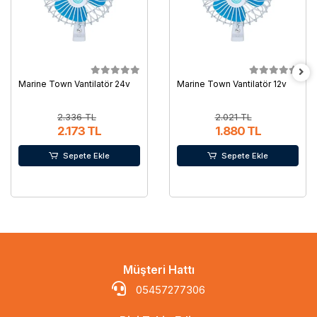
Marine Town Vantilatör 24v
Marine Town Vantilatör 12v
2.336 TL
2.021 TL
2.173 TL
1.880 TL
Sepete Ekle
Sepete Ekle
Müşteri Hattı
05457277306