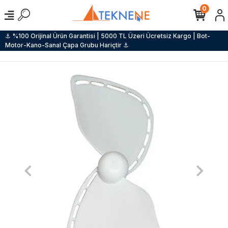
0
⚓ %100 Orijinal Ürün Garantisi | 5000 TL Üzeri Ücretsiz Kargo | Bot-
Motor-Kano-Sanal Çapa Grubu Hariçtir ⚓