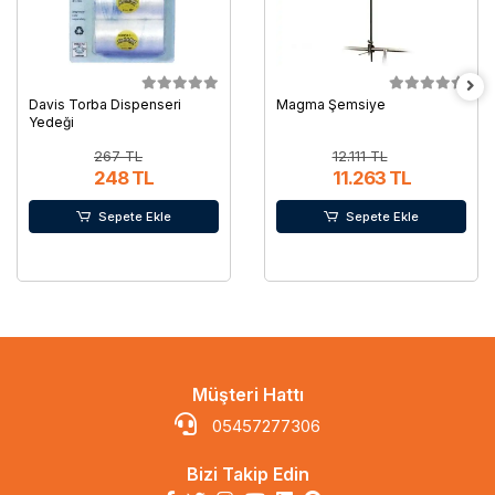
Davis Torba Dispenseri
Magma Şemsiye
Yedeği
267 TL
12.111 TL
248 TL
11.263 TL
Sepete Ekle
Sepete Ekle
Müşteri Hattı
05457277306
Bizi Takip Edin