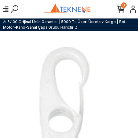
0
⚓ %100 Orijinal Ürün Garantisi | 5000 TL Üzeri Ücretsiz Kargo | Bot-
Motor-Kano-Sanal Çapa Grubu Hariçtir ⚓