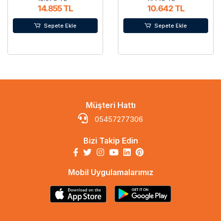
14.855 TL
10.642 TL
Sepete Ekle
Sepete Ekle
Müşteri Hattı
05457277306
Bizi Takip Edin
Mobil Uygulamalarımız