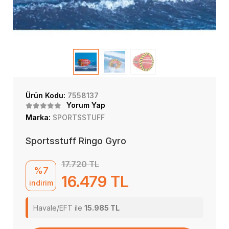
Ürün Kodu:
7558137
Yorum Yap
Marka:
SPORTSSTUFF
Sportsstuff Ringo Gyro
17.720 TL
%7
16.479 TL
indirim
Havale/EFT ile
15.985 TL