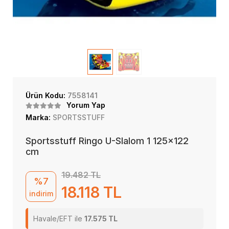
Ürün Kodu:
7558141
Yorum Yap
Marka:
SPORTSSTUFF
Sportsstuff Ringo U-Slalom 1 125x122
cm
19.482 TL
%7
18.118 TL
indirim
Havale/EFT ile
17.575 TL