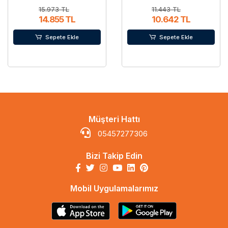
15.973 TL
11.443 TL
14.855 TL
10.642 TL
Sepete Ekle
Sepete Ekle
Müşteri Hattı
05457277306
Bizi Takip Edin
Mobil Uygulamalarımız