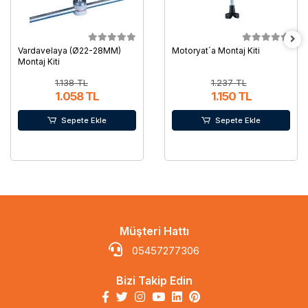
Vardavelaya (Ø22-28MM)
Motoryat´a Montaj Kiti
Montaj Kiti
1.138 TL
1.237 TL
1.058 TL
1.150 TL
Sepete Ekle
Sepete Ekle
Müşteri Hattı
05457277306
Bizi Takip Edin