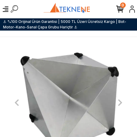
0
⚓ %100 Orijinal Ürün Garantisi | 5000 TL Üzeri Ücretsiz Kargo | Bot-
Motor-Kano-Sanal Çapa Grubu Hariçtir ⚓