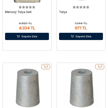
Mercury Tutya Seti
Tutya
4.660 TL
1.044 TL
4.334 TL
971 TL
Sepete Ekle
Sepete Ekle
%7
%7