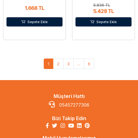
5.836 TL
1.668 TL
5.428 TL
Sepete Ekle
Sepete Ekle
1
2
3
...
6
Müşteri Hattı
05457277306
Bizi Takip Edin