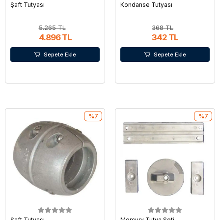
Şaft Tutyası
Kondanse Tutyası
5.265 TL
368 TL
4.896 TL
342 TL
Sepete Ekle
Sepete Ekle
%7
%7
Şaft Tutyası
Mercury Tutya Seti