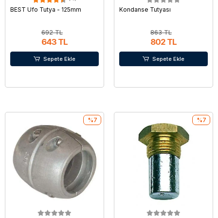
BEST Ufo Tutya - 125mm
Kondanse Tutyası
692 TL
863 TL
643 TL
802 TL
Sepete Ekle
Sepete Ekle
%7
%7