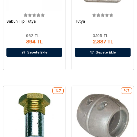
Sabun Tip Tutya
Tutya
962 TL
3.105 TL
894 TL
2.887 TL
Sepete Ekle
Sepete Ekle
%7
%7