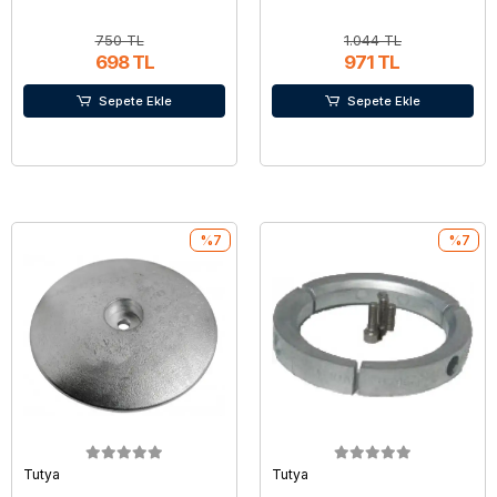
750 TL
1.044 TL
698 TL
971 TL
Sepete Ekle
Sepete Ekle
%7
%7
Tutya
Tutya