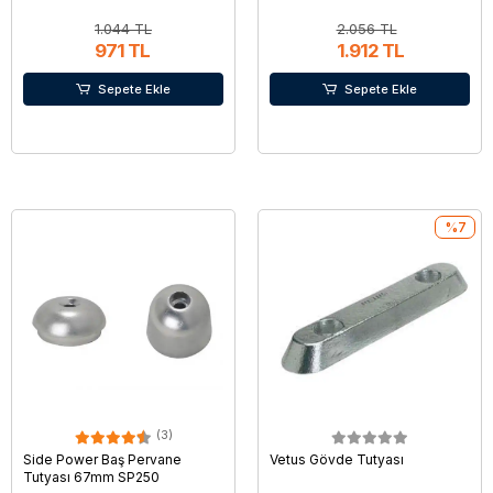
1.044 TL
2.056 TL
971 TL
1.912 TL
Sepete Ekle
Sepete Ekle
%7
(3)
Side Power Baş Pervane
Vetus Gövde Tutyası
Tutyası 67mm SP250