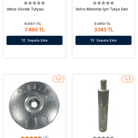
Vetus Gövde Tutyası
Volvo Motorlar İçin Tutya Seti
8.057 TL
3.380 TL
7.493 TL
3.143 TL
Sepete Ekle
Sepete Ekle
%7
%7
(4)