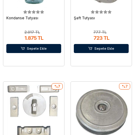
Kondanse Tutyası
Şaft Tutyası
2.017 TL
777 TL
1.875 TL
723 TL
Sepete Ekle
Sepete Ekle
%7
%7