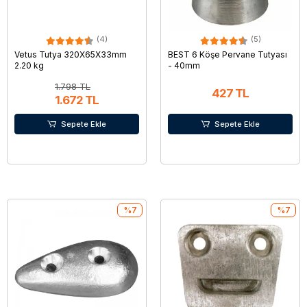
(4)
(5)
Vetus Tutya 320X65X33mm
BEST 6 Köşe Pervane Tutyası
2.20 kg
- 40mm
1.798 TL
427 TL
1.672 TL
Sepete Ekle
Sepete Ekle
%7
%7