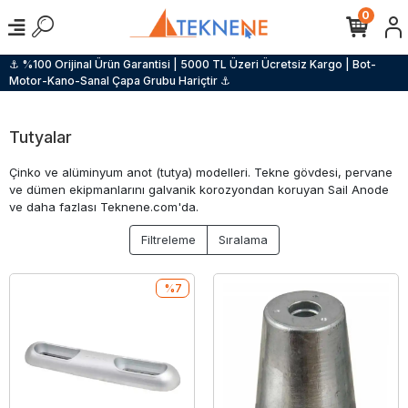
0
⚓ %100 Orijinal Ürün Garantisi | 5000 TL Üzeri Ücretsiz Kargo | Bot-
Motor-Kano-Sanal Çapa Grubu Hariçtir ⚓
Tutyalar
Çinko ve alüminyum anot (tutya) modelleri. Tekne gövdesi, pervane
ve dümen ekipmanlarını galvanik korozyondan koruyan Sail Anode
ve daha fazlası Teknene.com'da.
Filtreleme
Sıralama
%7