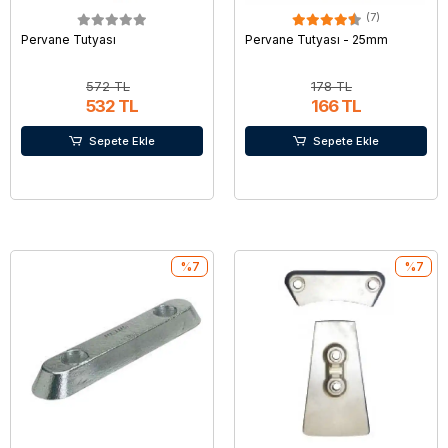
(7)
Pervane Tutyası
Pervane Tutyası - 25mm
572 TL
178 TL
532 TL
166 TL
Sepete Ekle
Sepete Ekle
%7
%7