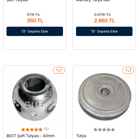
376 TL
3.078 TL
350 TL
2.862 TL
Sepete Ekle
Sepete Ekle
%7
%7
(5)
BEST Şaft Tutyası - 40mm
Tutya