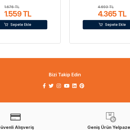
1.676 TL
4.693 TL
1.559 TL
4.365 TL
Sepete Ekle
Sepete Ekle
Bizi Takip Edin
üvenli Alışveriş
Geniş Ürün Yelpaze