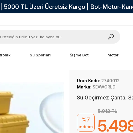
i | 5000 TL Üzeri Ücretsiz Kargo | Bot-Motor-Ka
tronik
Su Sporları
Şişme Bot
Motor
Ürün Kodu:
2740012
Marka:
SEAWORLD
Su Geçirmez Çanta, 
5.912 TL
%7
5.49
indirim