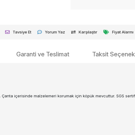
Tavsiye Et
Yorum Yaz
Karşılaştır
Fiyat Alarmı
Garanti ve Teslimat
Taksit Seçenekl
. Çanta içerisinde malzelemeri korumak için köpük mevcuttur. SGS sertifik