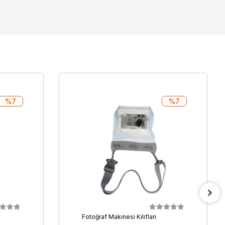
%7
%7
Fotoğraf Makinesi Kılıfları