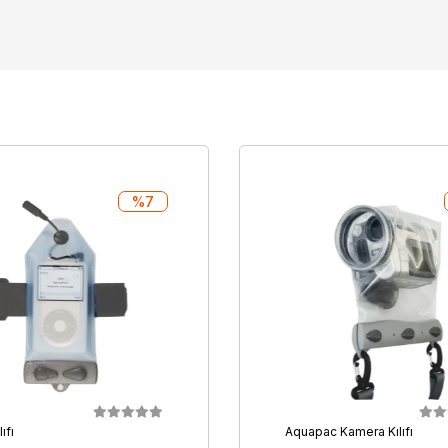
%7
ıfı
Aquapac Kamera Kılıfı