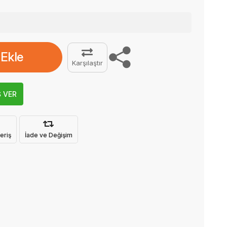
 Ekle
Karşılaştır
Ş VER
eriş
İade ve Değişim