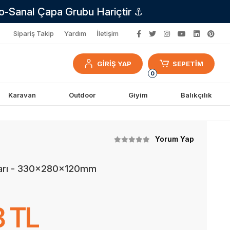
no-Sanal Çapa Grubu Hariçtir ⚓
Sipariş Takip
Yardım
İletişim
GİRİŞ YAP
SEPETİM
0
Karavan
Outdoor
Giyim
Balıkçılık
Yorum Yap
Sarı - 330x280x120mm
8 TL